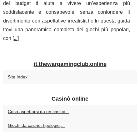
del budget ti aiuta a vivere un’esperienza più
soddisfacente e consapevole, senza confondere il
divertimento con aspettative irrealistiche.In questa guida
trovi una panoramica completa dei giochi più popolari,
con [
...
]
it.thewargamingclub.online
Site Index
Casinò online
Cosa aspettarsi da un casinò...
Giochi da casinò: tipologie,...